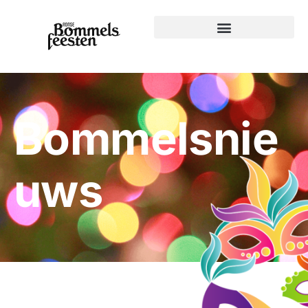
Bommelsnie
uws