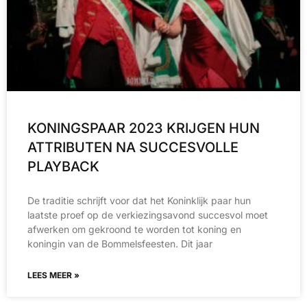
KONINGSPAAR 2023 KRIJGEN HUN
ATTRIBUTEN NA SUCCESVOLLE
PLAYBACK
De traditie schrijft voor dat het Koninklijk paar hun
laatste proef op de verkiezingsavond succesvol moet
afwerken om gekroond te worden tot koning en
koningin van de Bommelsfeesten. Dit jaar
LEES MEER »